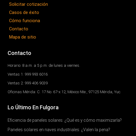
-
m
Solicitar cotización
f
Casos de éxito
Cómo funciona
Contacto
Mapa de sitio
Contacto
Horario: 8 a.m. a 5 p.m. de lunes a viernes.
Ventas 1: 999 993 6016
Ventas 2: 999 406 9039
Oficinas Mérida: C. 17 No. 67-x 12, México Nte., 97125 Mérida, Yuc.
Lo Último En Fulgora
Eficiencia de paneles solares: ¿Qué es y cómo maximizarla?
Paneles solares en naves industriales: ¿Valen la pena?