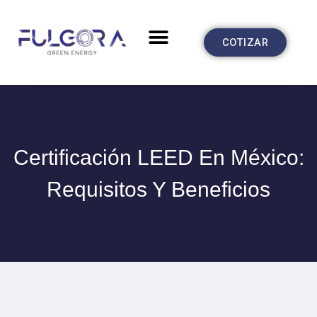
Ir
al
Menu
CASOS DE ÉXITO
COTIZAR
contenido
Certificación LEED En México:
Requisitos Y Beneficios