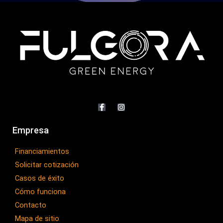
F
I
a
n
c
s
e
t
b
a
Empresa
o
g
o
r
Financiamientos
k
a
-
m
Solicitar cotización
f
Casos de éxito
Cómo funciona
Contacto
Mapa de sitio