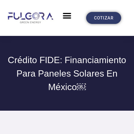
Ir
al
Menu
CASOS DE ÉXITO
COTIZAR
contenido
Crédito FIDE: Financiamiento
Para Paneles Solares En
México￼