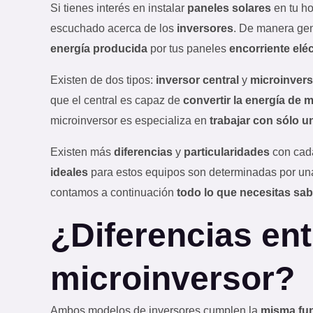
Si tienes interés en instalar
paneles solares
en tu h
escuchado acerca de los
inversores
. De manera gen
energía producida
por tus paneles
en
corriente eléc
Existen de dos tipos:
inversor central
y
microinvers
que el central es capaz de
convertir la energía de 
microinversor es especializa en
trabajar con sólo u
Existen más
diferencias
y
particularidades
con cada
ideales
para estos equipos son determinadas por un
contamos a continuación
todo lo que necesitas sa
¿Diferencias ent
microinversor?
Ambos modelos de inversores cumplen la
misma fu