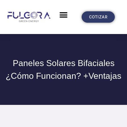
Ir
al
Menu
CASOS DE ÉXITO
COTIZAR
contenido
Paneles Solares Bifaciales
¿Cómo Funcionan? +Ventajas