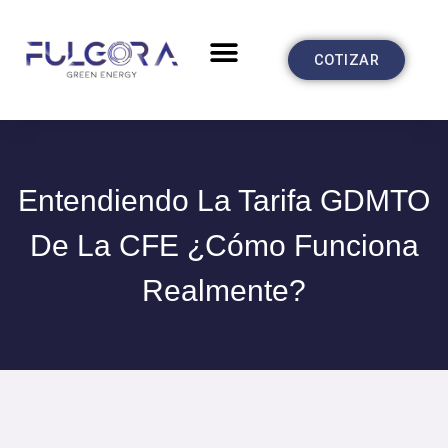
Ir
al
Menu
CASOS DE ÉXITO
COTIZAR
contenido
Entendiendo La Tarifa GDMTO
De La CFE ¿Cómo Funciona
Realmente?