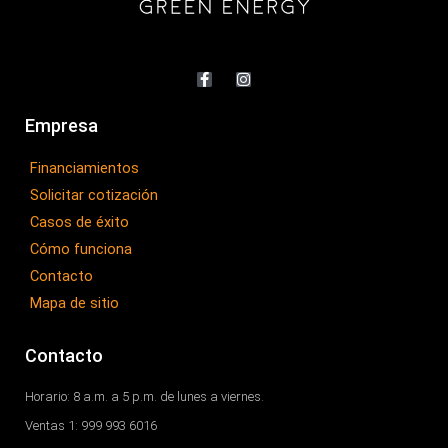
F
I
a
n
c
s
e
t
b
a
Empresa
o
g
o
r
Financiamientos
k
a
-
m
Solicitar cotización
f
Casos de éxito
Cómo funciona
Contacto
Mapa de sitio
Contacto
Horario: 8 a.m. a 5 p.m. de lunes a viernes.
Ventas 1: 999 993 6016