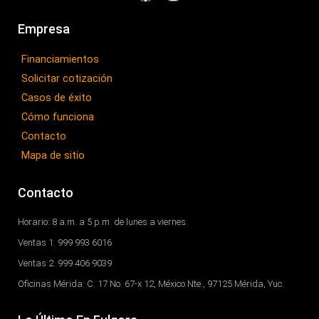
c
s
e
t
b
a
Empresa
o
g
o
r
Financiamientos
k
a
-
m
Solicitar cotización
f
Casos de éxito
Cómo funciona
Contacto
Mapa de sitio
Contacto
Horario: 8 a.m. a 5 p.m. de lunes a viernes.
Ventas 1: 999 993 6016
Ventas 2: 999 406 9039
Oficinas Mérida: C. 17 No. 67-x 12, México Nte., 97125 Mérida, Yuc.